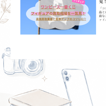
見
「コ
品と
店な
ァイ