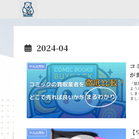
2024-04
コ
中古品買取
が
「部
よう
しま
まし
【
中古品買取