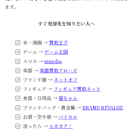
ます。
すぐ売却先を知りたい人
へ
本・漫画 →
買取王子
ゲーム →
ゲーム王国
スマホ →
mmoba
楽器 →
楽器買取アローズ
ブランド服 →
ネットオフ
フィギュア →
フィギュア買取ネット
食器・日用品 →
福ちゃん
ブランドバッグ・貴金属 →
BRAND REVALUE
お酒・空き瓶 →
バイセル
迷ったら →
ヒカカク！