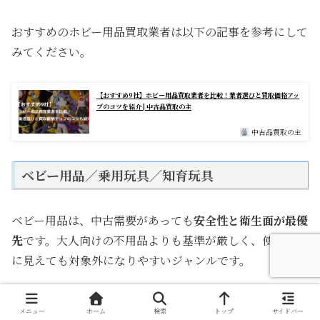
おすすめのホビー用品買取業者は以下の記事を参考にして
みてください。
【おすすめ9社】ホビー用品買取業者を比較！業者選びと買取価格アッ
プのコツを紹介 | 中古品買取の主
中古品買取の主
ベビー用品／乗用玩具／知育玩具
ベビー用品は、中古需要があっても
安全性と衛生面が最優
先
です。大人向けの不用品よりも基準が厳しく、使えそう
に見えても対象外になりやすいジャンルです。
ベビー用品で特に注意したい買取不可品
メニュー
ホーム
検索
トップ
サイドバー