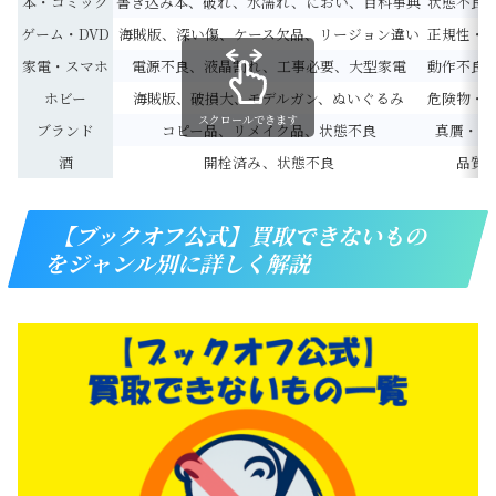
本・コミック
書き込み本、破れ、水濡れ、におい、百科事典
状態不良
ゲーム・DVD
海賊版、深い傷、ケース欠品、リージョン違い
正規性・
家電・スマホ
電源不良、液晶割れ、工事必要、大型家電
動作不良
ホビー
海賊版、破損大、モデルガン、ぬいぐるみ
危険物・
スクロールできます
ブランド
コピー品、リメイク品、状態不良
真贋・基
酒
開栓済み、状態不良
品質
【ブックオフ公式】買取できないもの
をジャンル別に詳しく解説